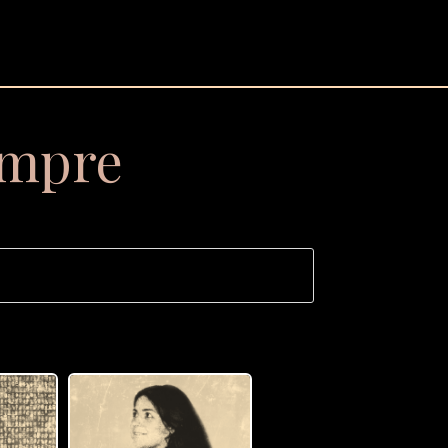
empre