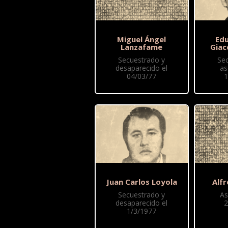
Miguel Ángel
Edu
Lanzafame
Giac
Secuestrado y
Se
desaparecido el
as
04/03/77
1
Juan Carlos Loyola
Alf
Secuestrado y
As
desaparecido el
2
1/3/1977