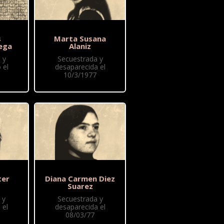
s
Marta Susana
ega
Alaniz
 y
Secuestrada y
 el
desaparecida el
10/3/1977
ter
Diana Carmen Diez
Suarez
 y
Secuestrada y
 el
desaparecida el
08/03/77