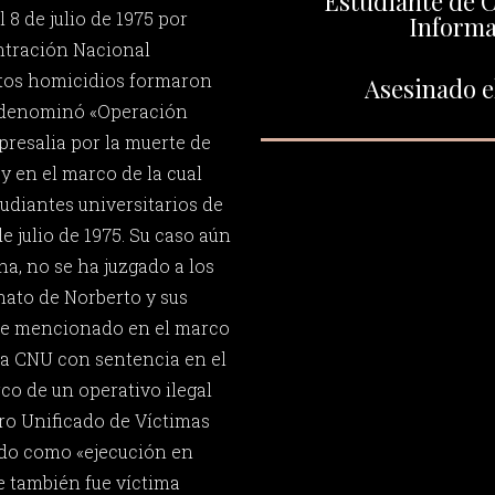
Estudiante de C
 8 de julio de 1975 por
Inform
tración Nacional
stos homicidios formaron
Asesinado el
U denominó «Operación
presalia por la muerte de
y en el marco de la cual
udiantes universitarios de
 de julio de 1975. Su caso aún
cha, no se ha juzgado a los
nato de Norberto y sus
ue mencionado en el marco
a CNU con sentencia en el
co de un operativo ilegal
tro Unificado de Víctimas
ado como «ejecución en
e también fue víctima