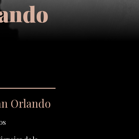
lando
an Orlando
os