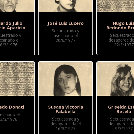
ardo Julio
José Luis Lucero
Hugo Lui
cio Aparicio
Redondo Br
Secuestrado y
cuestrado y
Secuestrado
asesinado el
esinado el
desaparecido
20/6/1977
8/3/1976
22/3/1977
redo Donati
Susana Victoria
Griselda Es
Falabella
Betelú
esinado el
Secuestrada y
Secuestrada
3/3/1976
desaparecida el
desaparecida
16/3/1977
9/3/1977