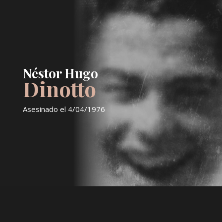
Néstor Hugo
Dinotto
Asesinado el
4/04/1976