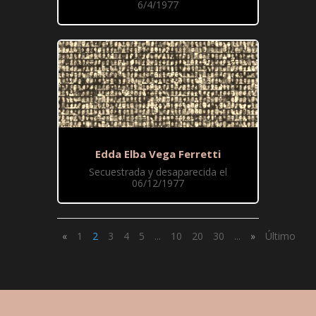
6/4/1977
Edda Elba Vega Ferretti
Secuestrada y desaparecida el
06/12/1977
«
1
2
3
4
5
...
10
20
30
...
»
Último