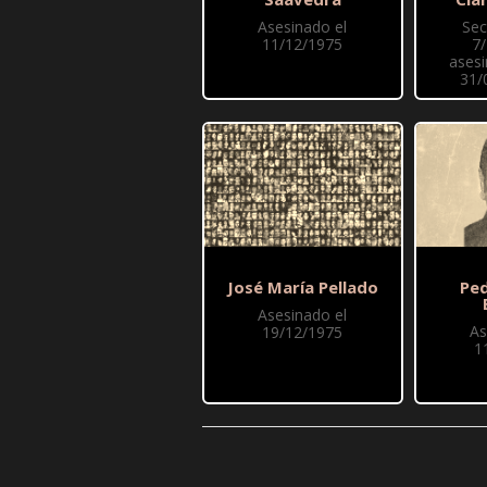
Asesinado el
Sec
11/12/1975
7
asesi
31/
José María Pellado
Pe
Asesinado el
As
19/12/1975
1