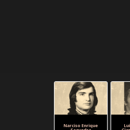
Narciso Enrique
Lu
Saavedra
Cia