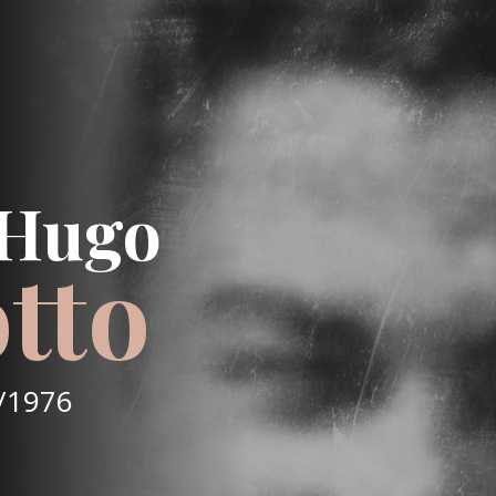
 Hugo
tto
/1976