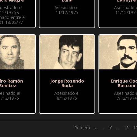
uestrado el
Asesinado el
Asesinado e
/12/1976 y
11/12/1975
11/12/197
nado entre el
01-18/02/77
dro Ramón
Jorge Rosendo
Enrique Os
Benítez
Ruda
Rusconi
esinado el
Asesinado el
Asesinado e
1/12/1975
8/12/1975
7/12/1974
Primera
«
...
10
...
18
1