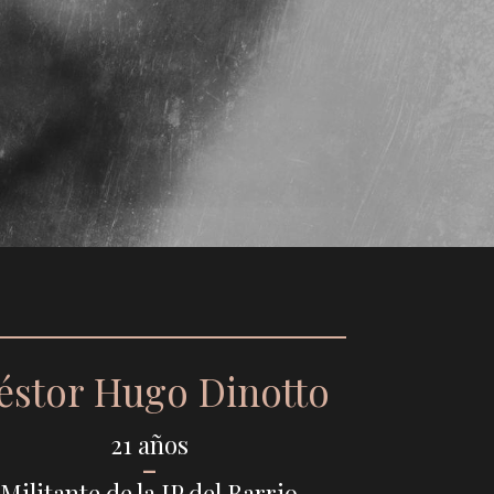
éstor Hugo Dinotto
21 años
–
Militante de la JP del Barrio