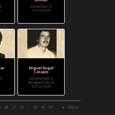
l
Asesinado el
5
11/12/1975
car
Miguel Ángel
Casajús
l
Secuestrado y
desaparecido el
07/12/1976
9
20
21
22
...
30
40
50
...
»
Último