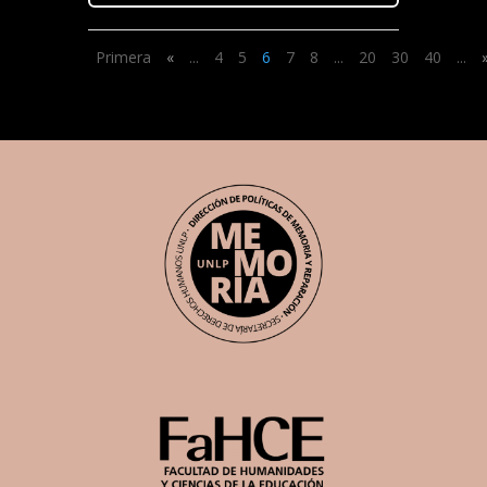
Primera
«
...
4
5
6
7
8
...
20
30
40
...