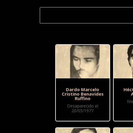
Dardo Marcelo
Héc
Cristino Benavides
Ruffino
fi
Desaparecido el
20/05/1977