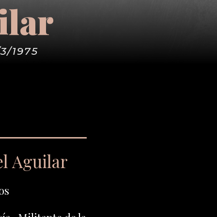
ilar
/3/1975
l Aguilar
os