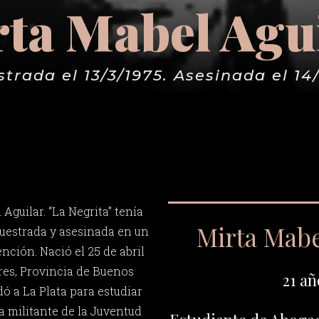
ta Mabel Agu
trada el 13/3/1975. Asesinada el 14
Aguilar. “La Negrita” tenía
Mirta Mabe
uestrada y asesinada en un
ención. Nació el 25 de abril
res, Provincia de Buenos
21 añ
dó a La Plata para estudiar
a militante de la Juventud