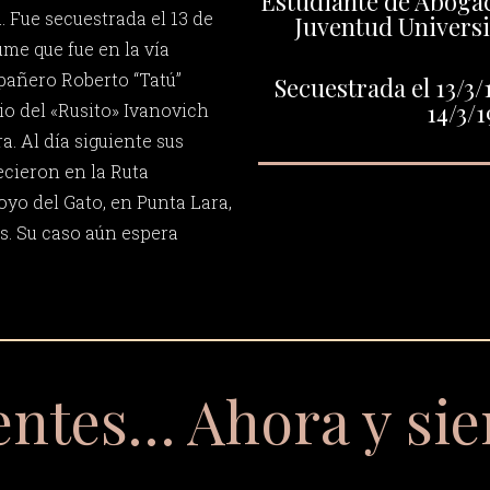
Estudiante de Abogací
. Fue secuestrada el 13 de
Juventud Universi
me que fue en la vía
mpañero Roberto “Tatú”
Secuestrada el 13/3/
14/3/1
orio del «Rusito» Ivanovich
. Al día siguiente sus
cieron en la Ruta
royo del Gato, en Punta Lara,
. Su caso aún espera
entes… Ahora y si