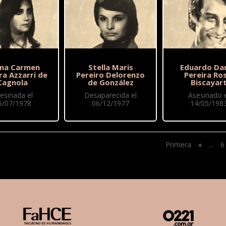
iana Carmen
Stella Maris
Eduardo Dan
ra Azzarri de
Pereiro Delorenzo
Pereira Ros
Cagnola
de González
Biscayar
esinada el
Desaparecida el
Asesinado e
5/07/1978
06/12/1977
14/05/198
Primera
«
...
6