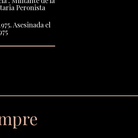
a . Militante de la
taria Peronista
1975. Asesinada el
975
empre