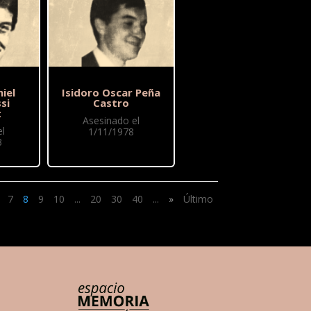
iel
Isidoro Oscar Peña
si
Castro
t
Asesinado el
l
1/11/1978
3
7
8
9
10
...
20
30
40
...
»
Último