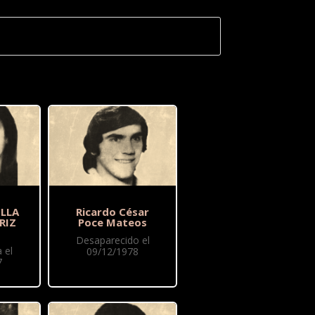
ELLA
Ricardo César
RIZ
Poce Mateos
Desaparecido el
 el
09/12/1978
7