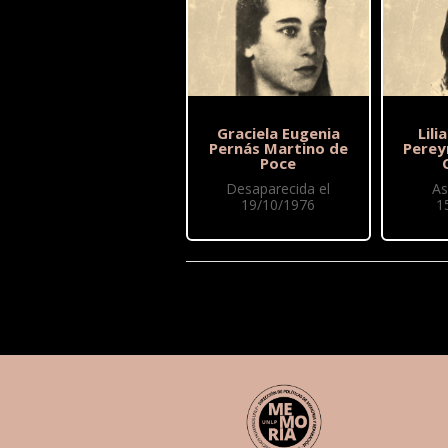
Graciela Eugenia
Lil
Pernás Martino de
Perey
Poce
Desaparecida el
As
19/10/1976
1