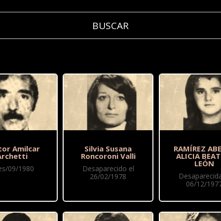
tor Amilcar
Silvia Susana
RAMÍREZ AB
Archetti
Roncoroni Valli
ALICIA BEAT
LEÓN
nes/09/1980
Desaparecido el
Desaparecida
26/02/1978
06/12/197