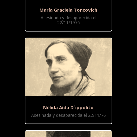
María Graciela Toncovich
Asesinada y desaparecida el
22/11/1976
Nélida Aída D´ippólito
Asesinada y desaparecida el 22/11/76