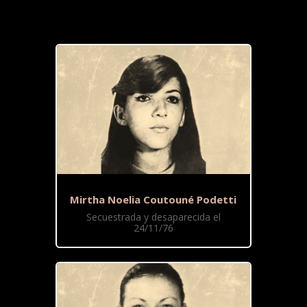
Mirtha Noelia Coutouné Podetti
Secuestrada y desaparecida el
24/11/76