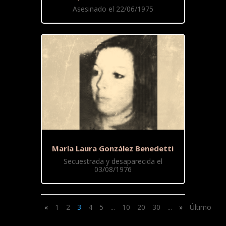
Asesinado el 22/06/1975
María Laura González Benedetti
Secuestrada y desaparecida el
03/08/1976
«
1
2
3
4
5
...
10
20
30
...
»
Último