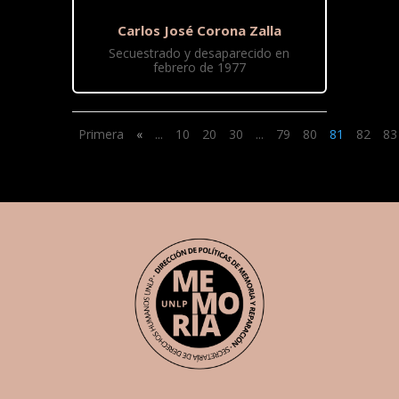
Carlos José Corona Zalla
Secuestrado y desaparecido en
febrero de 1977
Primera
«
...
10
20
30
...
79
80
81
82
83