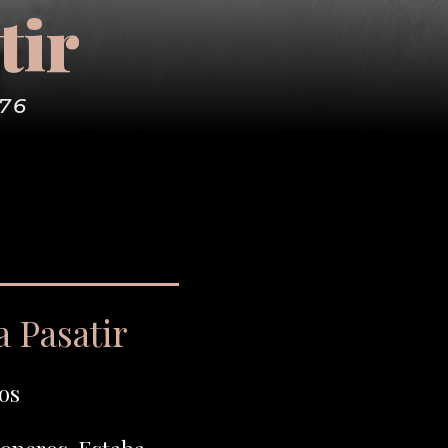
tir
976
a Pasatir
os