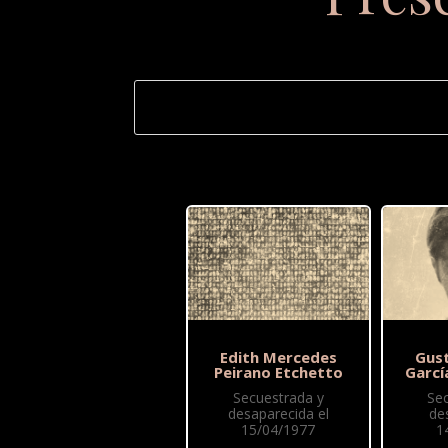
Edith Mercedes
Gus
Peirano Etchetto
Garcí
Secuestrada y
Se
desaparecida el
de
15/04/1977
1