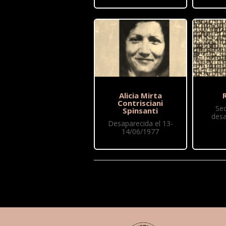
Alicia Mirta
R
Contrisciani
Se
Spinsanti
desa
Desaparecida el 13-
14/06/1977