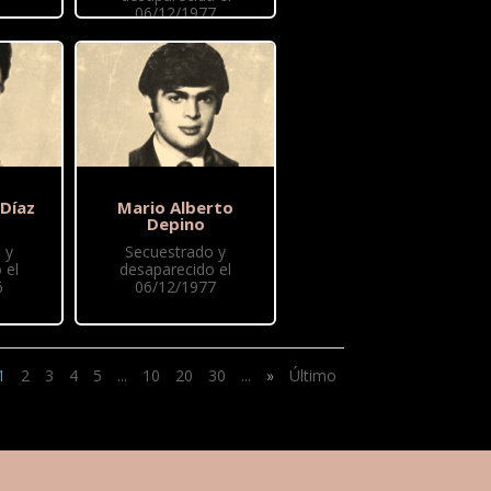
06/12/1977
 Díaz
Mario Alberto
Depino
 y
Secuestrado y
 el
desaparecido el
6
06/12/1977
1
2
3
4
5
...
10
20
30
...
»
Último