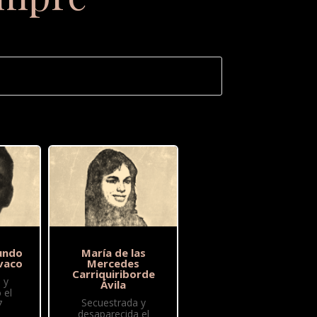
undo
María de las
vaco
Mercedes
Carriquiriborde
 y
Ávila
 el
Secuestrada y
7
desaparecida el