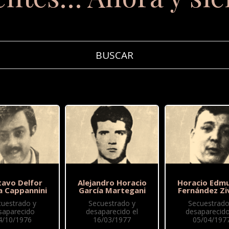
tavo Delfor
Alejandro Horacio
Horacio Edm
a Cappannini
García Martegani
Fernández Zi
cuestrado y
Secuestrado y
Secuestrado
saparecido
desaparecido el
desaparecido
4/10/1976
16/03/1977
05/04/197