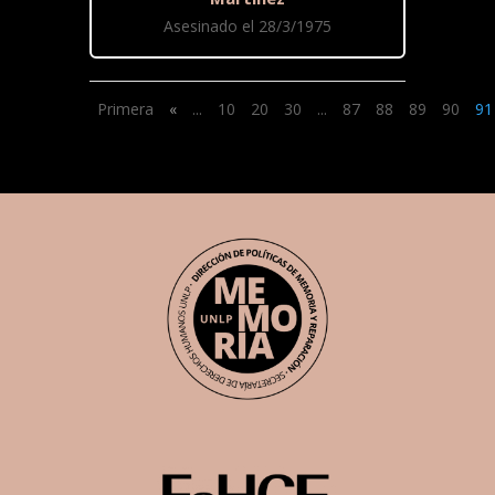
Asesinado el 28/3/1975
Primera
«
...
10
20
30
...
87
88
89
90
91