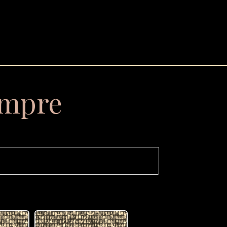
empre