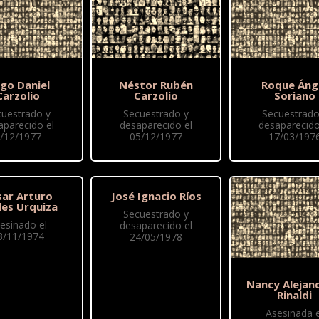
go Daniel
Néstor Rubén
Roque Áng
Carzolio
Carzolio
Soriano
cuestrado y
Secuestrado y
Secuestrado
aparecido el
desaparecido el
desaparecido
/12/1977
05/12/1977
17/03/197
sar Arturo
José Ignacio Ríos
les Urquiza
Secuestrado y
esinado el
desaparecido el
3/11/1974
24/05/1978
Nancy Alejan
Rinaldi
Asesinada e