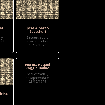
el
José Alberto
Scaccheri
 y
Secuestrado y
 el
desaparecido el
6
18/07/1977
Norma Raquel
Raggio Baliño
Secuestrada y
desaparecida el
28/10/1976
drina
l