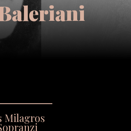
Baleriani
s Milagros
Sopranzi