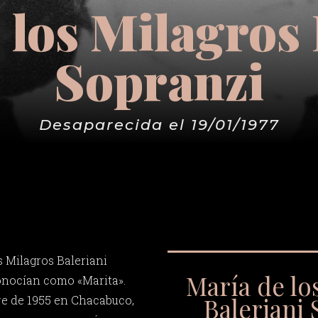
 los Milagros 
Sopranzi
Desaparecida el 19/01/1977
s Milagros Baleriani
María de lo
onocían como «Marita».
Baleriani 
re de 1955 en Chacabuco,