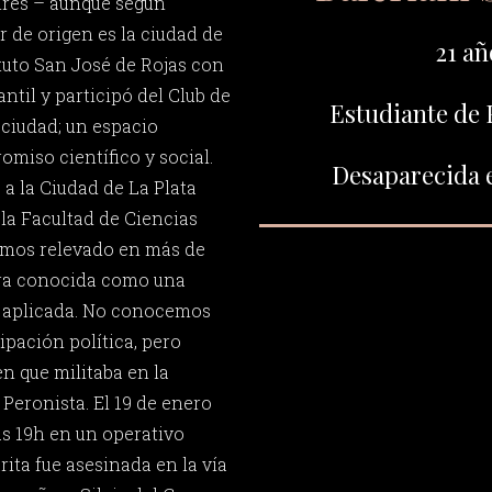
ires – aunque según
r de origen es la ciudad de
21 añ
ituto San José de Rojas con
antil y participó del Club de
Estudiante de 
ciudad; un espacio
miso científico y social.
Desaparecida e
a la Ciudad de La Plata
 la Facultad de Ciencias
emos relevado en más de
ra conocida como una
 aplicada. No conocemos
cipación política, pero
n que militaba en la
Peronista. El 19 de enero
as 19h en un operativo
rita fue asesinada en la vía