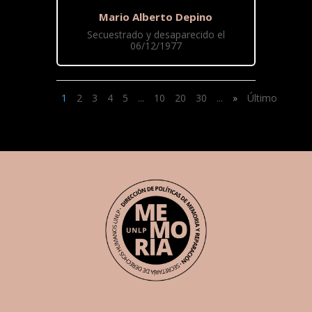
Mario Alberto Depino
Secuestrado y desaparecido el
06/12/1977
1
2
3
4
5
...
10
20
30
...
»
Último