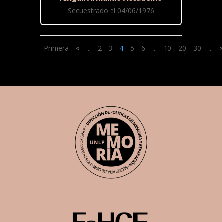
Secuestrado el 04/06/1976
Primera
«
...
2
3
4
5
6
...
10
20
30
...