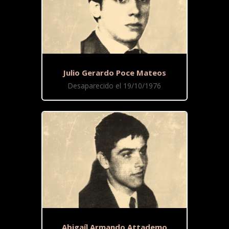
Julio Gerardo Poce Mateos
Desaparecido el 19/10/1976
Abigaíl Armando Attademo