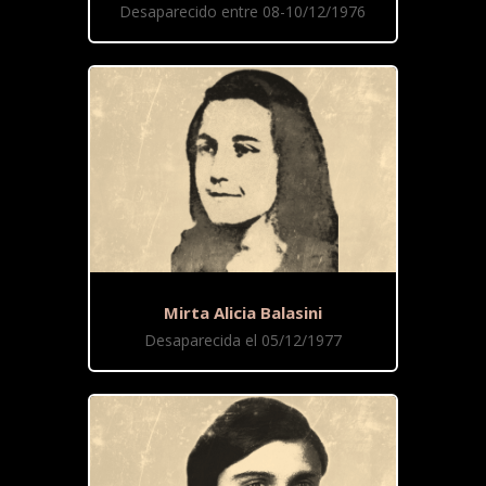
Desaparecido entre 08-10/12/1976
Mirta Alicia Balasini
Desaparecida el 05/12/1977