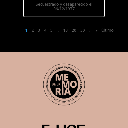
Secuestrado y desaparecido el
06/12/1977
1
2
3
4
5
...
10
20
30
...
»
Último