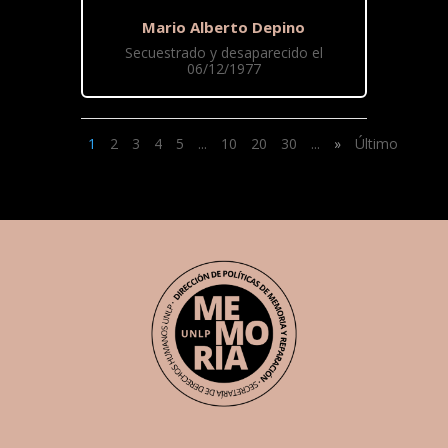
Mario Alberto Depino
Secuestrado y desaparecido el
06/12/1977
1
2
3
4
5
...
10
20
30
...
»
Último