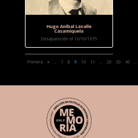
Hugo Aníbal Lavalle
Casamiquela
Desaparecido el 10/10/1975
Primera
«
...
7
8
9
10
11
...
20
30
40
...