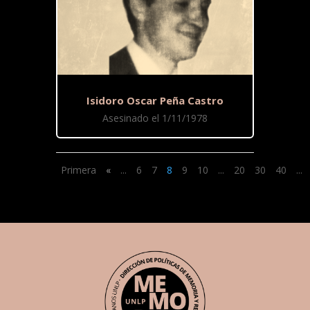
Isidoro Oscar Peña Castro
Asesinado el 1/11/1978
Primera
«
...
6
7
8
9
10
...
20
30
40
...