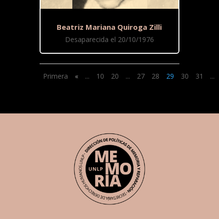
Beatriz Mariana Quiroga Zilli
Desaparecida el 20/10/1976
Primera
«
...
10
20
...
27
28
29
30
31
...