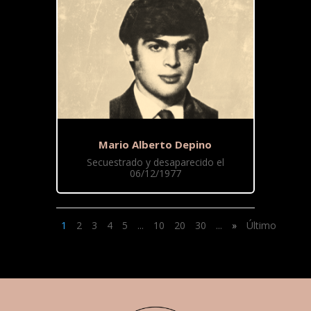
Mario Alberto Depino
Secuestrado y desaparecido el
06/12/1977
1
2
3
4
5
...
10
20
30
...
»
Último