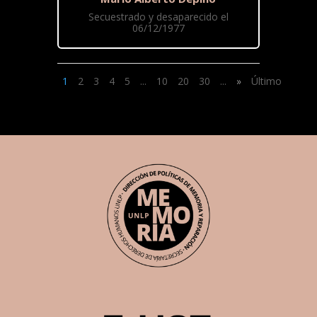
Secuestrado y desaparecido el
06/12/1977
1
2
3
4
5
...
10
20
30
...
»
Último