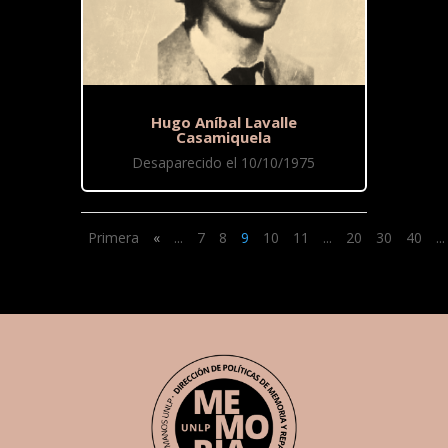
Hugo Aníbal Lavalle
Casamiquela
Desaparecido el 10/10/1975
Primera
«
...
7
8
9
10
11
...
20
30
40
...