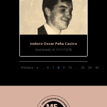
Isidoro Oscar Peña Castro
Asesinado el 1/11/1978
Primera
«
...
6
7
8
9
10
...
20
30
40
...