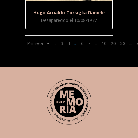
Hugo Arnaldo Corsiglia Daniele
Desaparecido el 10/08/1977
Primera
«
...
3
4
5
6
7
...
10
20
30
...