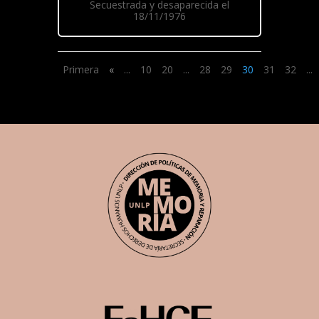
Secuestrada y desaparecida el
18/11/1976
Primera
«
...
10
20
...
28
29
30
31
32
...