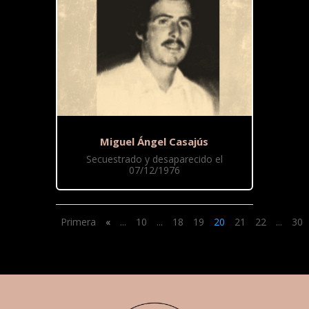
Miguel Ángel Casajús
Secuestrado y desaparecido el
07/12/1976
Primera
«
...
10
...
18
19
20
21
22
...
30