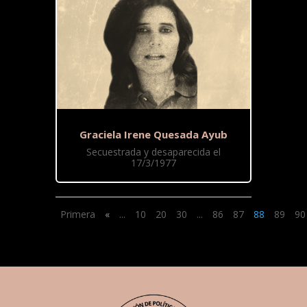
Graciela Irene Quesada Ayub
Secuestrada y desaparecida el
17/3/1977
Primera
«
...
10
20
30
...
86
87
88
89
90