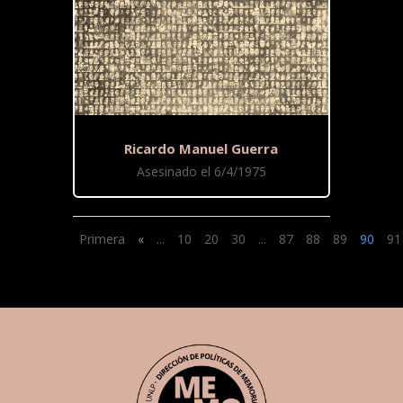
Ricardo Manuel Guerra
Asesinado el 6/4/1975
Primera
«
...
10
20
30
...
87
88
89
90
91