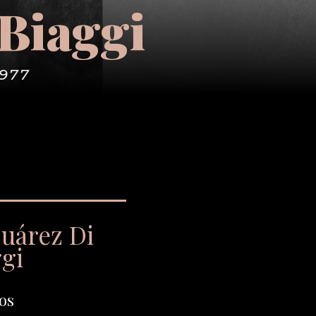
 Biaggi
1977
Suárez Di
ggi
os