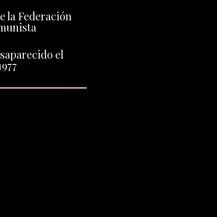
de la Federación
munista
saparecido el
1977