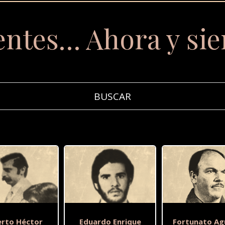
entes… Ahora y si
rto Héctor
Eduardo Enrique
Fortunato Ag