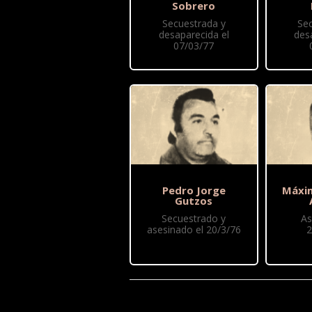
Sobrero
Secuestrada y
Se
desaparecida el
des
07/03/77
Pedro Jorge
Máxi
Gutzos
Secuestrado y
As
asesinado el 20/3/76
2