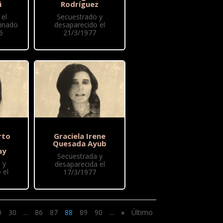
i
Rodríguez
el
Secuestrado y
sinado
desaparecido el
6
21/3/1977
rto
Graciela Irene
Quesada Ayub
ay
Secuestrada y
 y
desaparecida el
 el
17/3/1977
0
30
...
86
87
88
89
90
...
»
Último