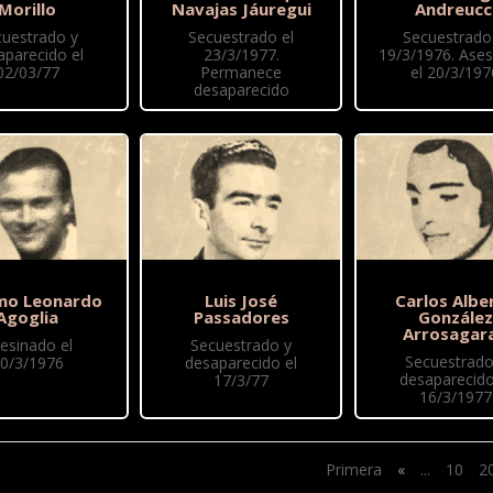
Morillo
Navajas Jáuregui
Andreucc
cuestrado y
Secuestrado el
Secuestrado 
aparecido el
23/3/1977.
19/3/1976. Ase
02/03/77
Permanece
el 20/3/197
desaparecido
mo Leonardo
Luis José
Carlos Albe
Agoglia
Passadores
González
Arrosagar
esinado el
Secuestrado y
Secuestrado
0/3/1976
desaparecido el
desaparecido
17/3/77
16/3/1977
Primera
«
...
10
2