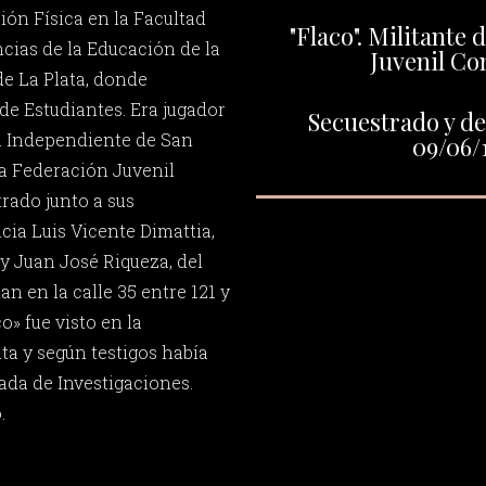
ón Física en la Facultad
"Flaco". Militante 
ias de la Educación de la
Juvenil Co
e La Plata, donde
de Estudiantes. Era jugador
Secuestrado y de
ra Independiente de San
09/06/
la Federación Juvenil
rado junto a sus
ia Luis Vicente Dimattia,
 Juan José Riqueza, del
n en la calle 35 entre 121 y
co» fue visto en la
ta y según testigos había
ada de Investigaciones.
.