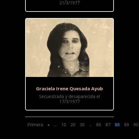
21/3/1977
Graciela Irene Quesada Ayub
Secuestrada y desaparecida el
17/3/1977
Primera
«
...
10
20
30
...
86
87
88
89
90