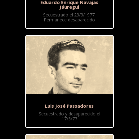
Eduardo Enrique Navajas
Jáuregui
Secuestrado el 23/3/1977.
Permanece desaparecido
Luis José Passadores
Secuestrado y desaparecido el
17/3/77