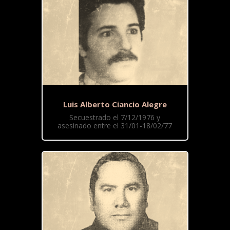
Luis Alberto Ciancio Alegre
Secuestrado el 7/12/1976 y
asesinado entre el 31/01-18/02/77