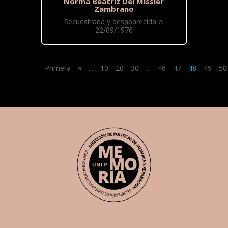
Norma Beatriz Del Missier
Zambrano
Secuestrada y desaparecida el
22/09/1976
Primera
«
...
10
20
30
...
46
47
48
49
50