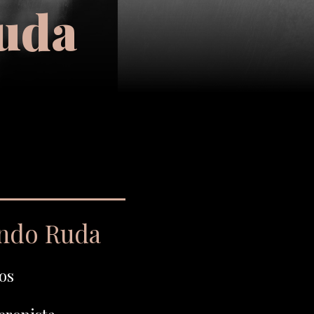
uda
endo Ruda
os