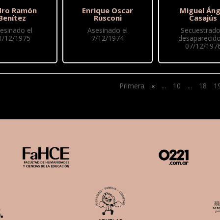
dro Ramón
Enrique Oscar
Miguel Áng
Benítez
Rusconi
Casajús
esinado el
Asesinado el
Secuestrado
1/12/1975
7/12/1974
desaparecido
07/12/197
Primera
«
...
10
...
18
1