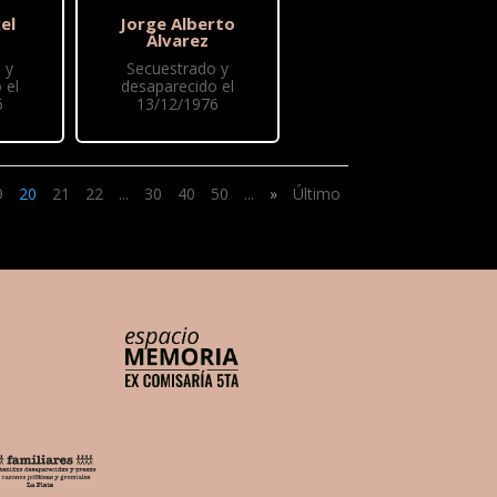
el
Jorge Alberto
Álvarez
 y
Secuestrado y
 el
desaparecido el
6
13/12/1976
9
20
21
22
...
30
40
50
...
»
Último