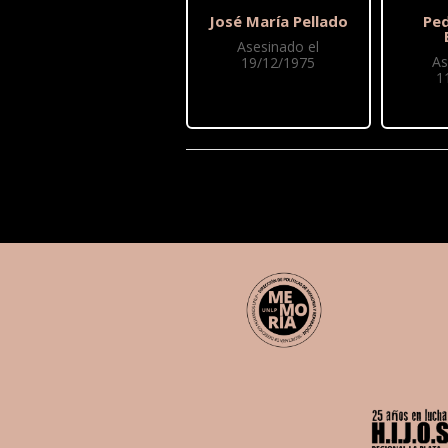
José María Pellado
Pe
Asesinado el
As
19/12/1975
1