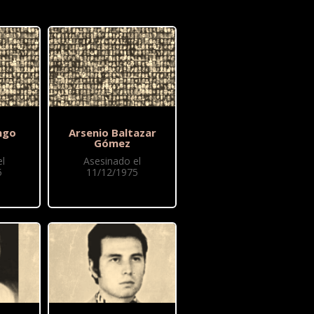
ngo
Arsenio Baltazar
Gómez
l
Asesinado el
5
11/12/1975