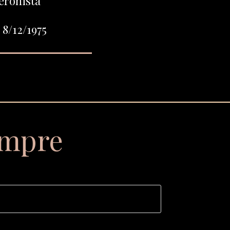
eronista
 8/12/1975
empre