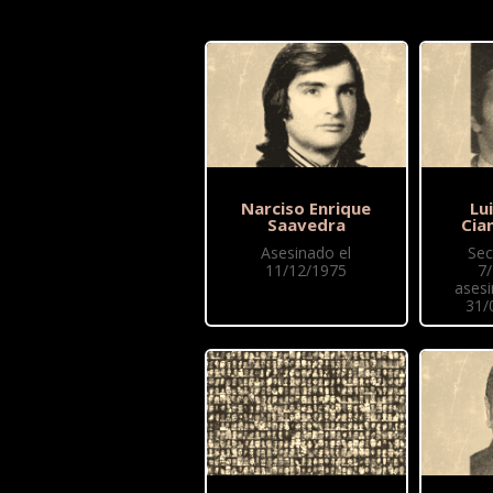
Narciso Enrique
Lu
Saavedra
Cia
Asesinado el
Sec
11/12/1975
7
asesi
31/