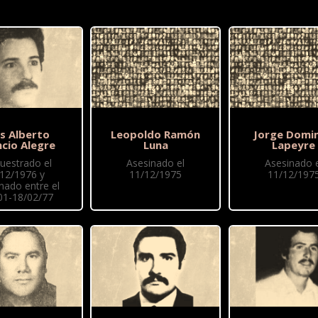
is Alberto
Leopoldo Ramón
Jorge Domi
ncio Alegre
Luna
Lapeyre
uestrado el
Asesinado el
Asesinado e
/12/1976 y
11/12/1975
11/12/197
nado entre el
01-18/02/77