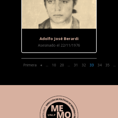
Adolfo José Berardi
Asesinado el 22/11/1976
Primera
«
...
10
20
...
31
32
33
34
35
...