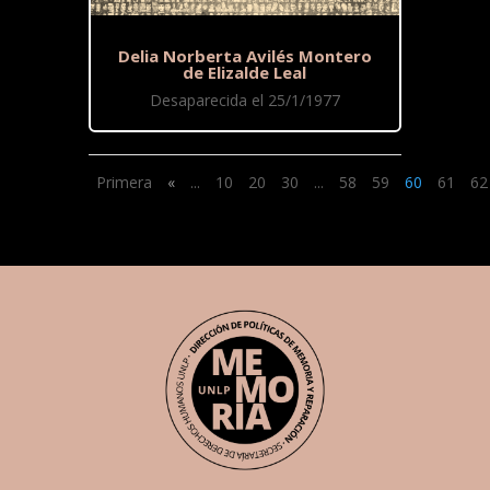
Delia Norberta Avilés Montero
de Elizalde Leal
Desaparecida el 25/1/1977
Primera
«
...
10
20
30
...
58
59
60
61
62