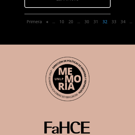
Primera
«
...
10
20
...
30
31
32
33
34
...