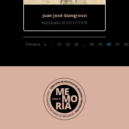
Juan José Giangrossi
Asesinado el 05/11/1976
Primera
«
...
10
20
30
...
38
39
40
41
42