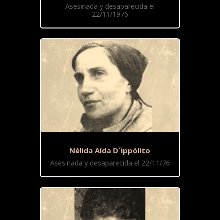
Asesinada y desaparecida el
22/11/1976
Nélida Aída D´ippólito
Asesinada y desaparecida el 22/11/76