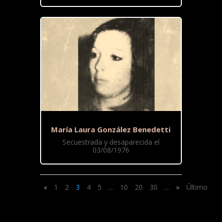
María Laura González Benedetti
Secuestrada y desaparecida el
03/08/1976
«
1
2
3
4
5
...
10
20
30
...
»
Último