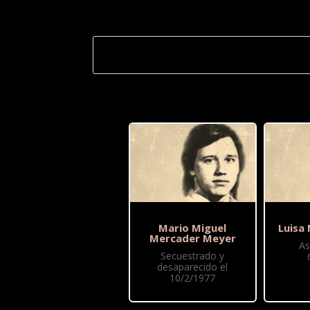
Mario Miguel
Luisa
Mercader Meyer
As
Secuestrado y
desaparecido el
10/2/1977