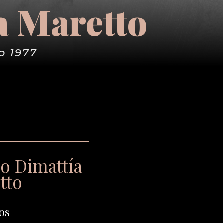
a Maretto
o 1977
io Dimattía
tto
os