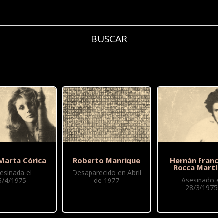
 Marta Córica
Roberto Manrique
Hernán Franc
Rocca Martí
esinada el
Desaparecido en Abril
Asesinado e
6/4/1975
de 1977
28/3/1975