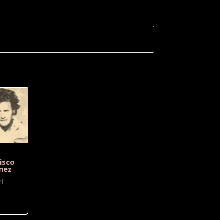
isco
nez
l