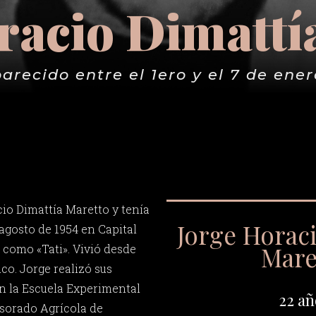
racio Dimattí
arecido entre el 1ero y el 7 de ener
io Dimattía Maretto y tenía
Jorge Horac
 agosto de 1954 en Capital
Mare
 como «Tati». Vivió desde
co. Jorge realizó sus
n la Escuela Experimental
22 añ
sorado Agrícola de