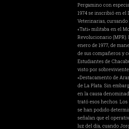
Pergamino con especia
1974 se inscribió en e
Veterinarias, cursando 
«Tati» militaba en el 
Revolucionario (MPR). 
enero de 1977, de man
de sus compañeros y c
Estudiantes de Chacabuc
visto por sobrevivient
«Destacamento de Arana
de La Plata. Sin embarg
en la causa denominad
trató esos hechos. Los 
se han podido determin
señalan que el operativ
luz del día, cuando Jor