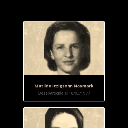
Matilde Itzigsohn Naymark
Desaparecida el 16/03/1977