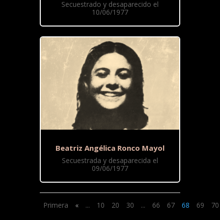
Secuestrado y desaparecido el
10/06/1977
Beatriz Angélica Ronco Mayol
Secuestrada y desaparecida el
09/06/1977
Primera
«
...
10
20
30
...
66
67
68
69
70