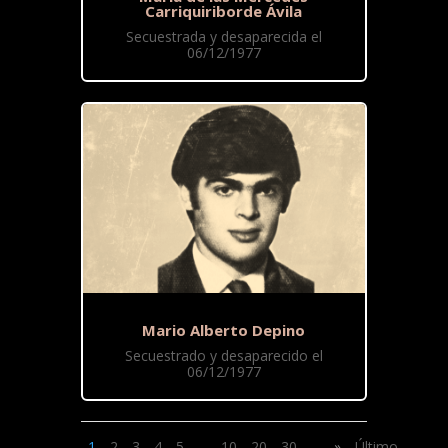
Carriquiriborde Ávila
Secuestrada y desaparecida el
06/12/1977
Mario Alberto Depino
Secuestrado y desaparecido el
06/12/1977
1
2
3
4
5
...
10
20
30
...
»
Último