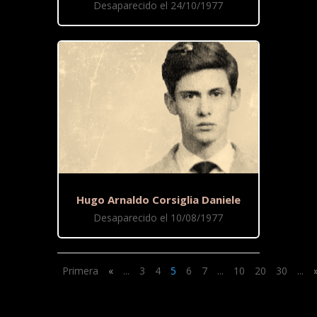
Desaparecido el 24/10/1977
Hugo Arnaldo Corsiglia Daniele
Desaparecido el 10/08/1977
Primera
«
...
3
4
5
6
7
...
10
20
30
...