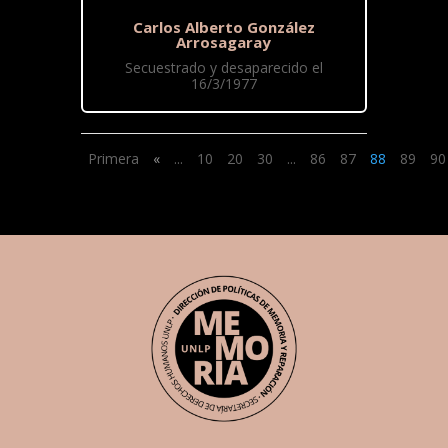
Carlos Alberto González
Arrosagaray
Secuestrado y desaparecido el
16/3/1977
Primera
«
...
10
20
30
...
86
87
88
89
90