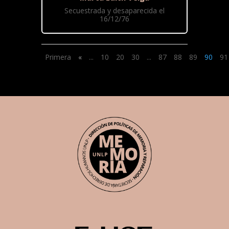
Secuestrada y desaparecida el
16/12/76
Primera
«
...
10
20
30
...
87
88
89
90
91