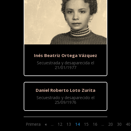
Inés Beatriz Ortega Vázquez
Secuestrada y desaparecida el
21/01/1977
Daniel Roberto Loto Zurita
Secuestrado y desaparecido el
25/09/1976
Primera
«
...
12
13
14
15
16
...
20
30
40