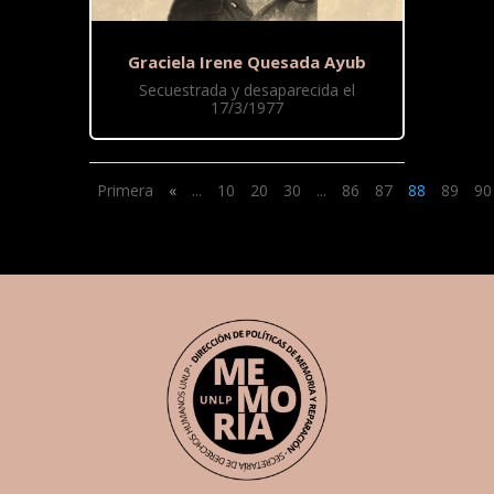
Graciela Irene Quesada Ayub
Secuestrada y desaparecida el
17/3/1977
Primera
«
...
10
20
30
...
86
87
88
89
90