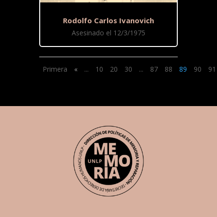
Rodolfo Carlos Ivanovich
Asesinado el 12/3/1975
Primera
«
...
10
20
30
...
87
88
89
90
91