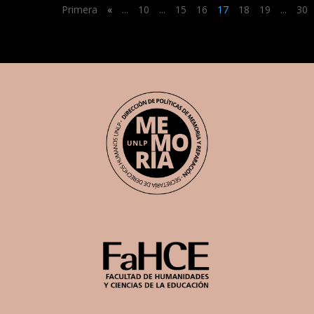
Primera
«
...
10
...
15
16
17
18
19
...
30