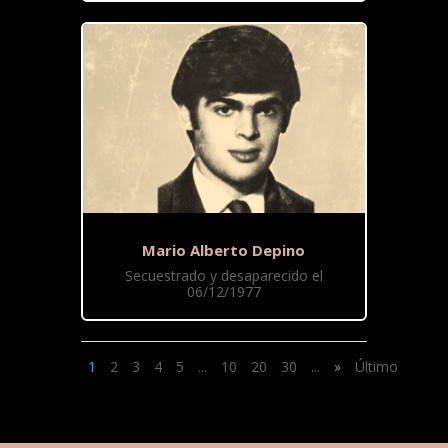
Mario Alberto Depino
Secuestrado y desaparecido el
06/12/1977
1
2
3
4
5
...
10
20
30
...
»
Último