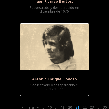
Juan Ricargo Bertosz
Secuestrado y desaparecido en
diciembre de 1976
Antonio Enrique Piovoso
Secuestrado y desaparecido el
6/12/1977
Primera
«
...
10
...
19
20
21
22
23
...
30